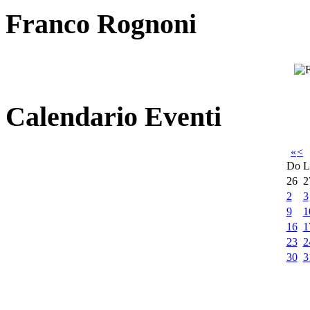
Franco Rognoni
Calendario Eventi
«
<
Do
L
26
2
2
3
9
1
16
1
23
2
30
3