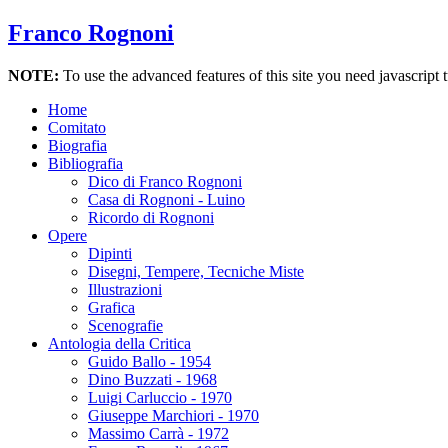
Franco Rognoni
NOTE:
To use the advanced features of this site you need javascript 
Home
Comitato
Biografia
Bibliografia
Dico di Franco Rognoni
Casa di Rognoni - Luino
Ricordo di Rognoni
Opere
Dipinti
Disegni, Tempere, Tecniche Miste
Illustrazioni
Grafica
Scenografie
Antologia della Critica
Guido Ballo - 1954
Dino Buzzati - 1968
Luigi Carluccio - 1970
Giuseppe Marchiori - 1970
Massimo Carrà - 1972