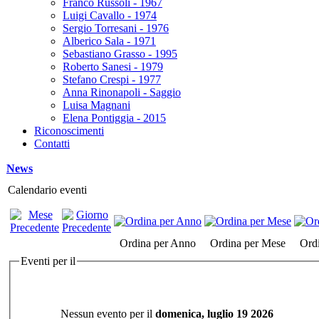
Franco Russoli - 1967
Luigi Cavallo - 1974
Sergio Torresani - 1976
Alberico Sala - 1971
Sebastiano Grasso - 1995
Roberto Sanesi - 1979
Stefano Crespi - 1977
Anna Rinonapoli - Saggio
Luisa Magnani
Elena Pontiggia - 2015
Riconoscimenti
Contatti
News
Calendario eventi
Ordina per Anno
Ordina per Mese
Ordi
Eventi per il
Nessun evento per il
domenica, luglio 19 2026