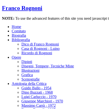
Franco Rognoni
NOTE:
To use the advanced features of this site you need javascript 
Home
Comitato
Biografia
Bibliografia
Dico di Franco Rognoni
Casa di Rognoni - Luino
Ricordo di Rognoni
Opere
Dipinti
Disegni, Tempere, Tecniche Miste
Illustrazioni
Grafica
Scenografie
Antologia della Critica
Guido Ballo - 1954
Dino Buzzati - 1968
Luigi Carluccio - 1970
Giuseppe Marchiori - 1970
Massimo Carrà - 1972