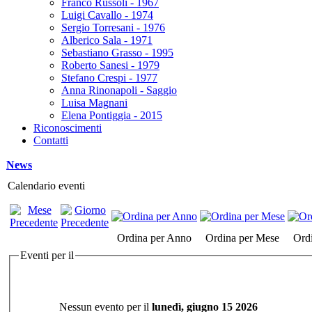
Franco Russoli - 1967
Luigi Cavallo - 1974
Sergio Torresani - 1976
Alberico Sala - 1971
Sebastiano Grasso - 1995
Roberto Sanesi - 1979
Stefano Crespi - 1977
Anna Rinonapoli - Saggio
Luisa Magnani
Elena Pontiggia - 2015
Riconoscimenti
Contatti
News
Calendario eventi
Ordina per Anno
Ordina per Mese
Ordi
Eventi per il
Nessun evento per il
lunedì, giugno 15 2026