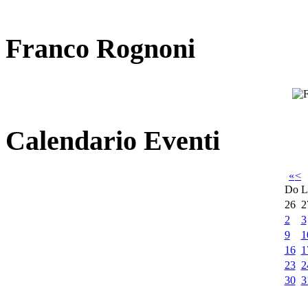
Franco Rognoni
Calendario Eventi
«
<
Do
L
26
2
2
3
9
1
16
1
23
2
30
3