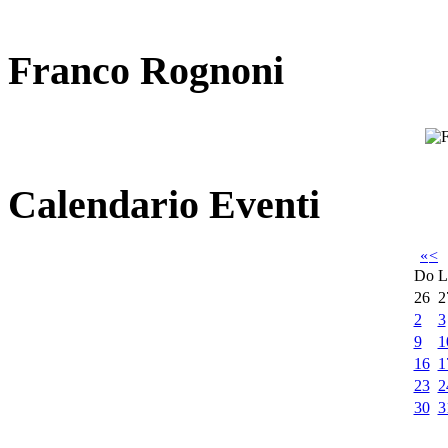
Franco Rognoni
Calendario Eventi
«
<
Do
L
26
2
2
3
9
1
16
1
23
2
30
3