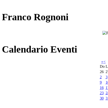
Franco Rognoni
Calendario Eventi
«
<
Do
L
26
2
2
3
9
1
16
1
23
2
30
3